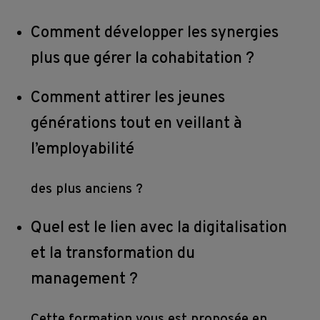
Subventions
Comment développer les synergies
plus que gérer la cohabitation ?
Conditions 
Comment attirer les jeunes
contractuelles 
générations tout en veillant à
de 
l’employabilité
formation
des plus anciens ?
Quel est le lien avec la digitalisation
et la transformation du
management ?
Cette formation vous est proposée en