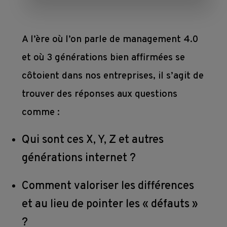
mesure
Devenir 
Toutes 
membre
nos 
A l’ère où l’on parle de management 4.0
Contact
Ateliers 
formations
et où 3 générations bien affirmées se
en 
Devenir 
entreprise
côtoient dans nos entreprises, il s’agit de
formateur
trouver des réponses aux questions
comme :
Où 
nous 
Qui sont ces X, Y, Z et autres
trouver 
générations internet ?
?
Comment valoriser les différences
et au lieu de pointer les « défauts »
Liens
?