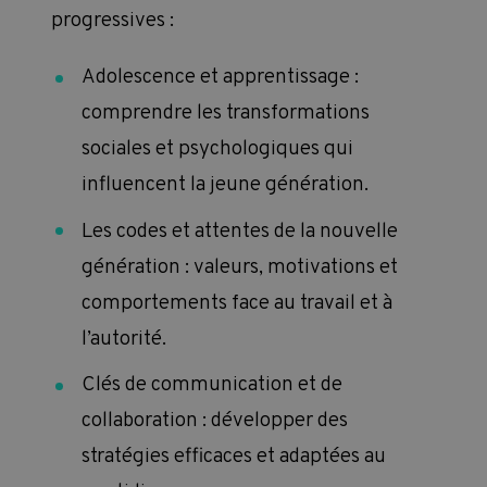
progressives :
ax
ique
L’
Adolescence et apprentissage :
po
comprendre les transformations
s dans
sociales et psychologiques qui
De
on de
influencent la jeune génération.
la
je
Les codes et attentes de la nouvelle
génération : valeurs, motivations et
comportements face au travail et à
l’autorité.
Clés de communication et de
collaboration : développer des
stratégies efficaces et adaptées au