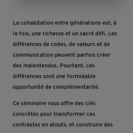
mesure
Devenir 
Toutes 
membre
nos 
La cohabitation entre générations est, à
Contact
Ateliers 
formations
la fois, une richesse et un sacré défi. Les
en 
Devenir 
entreprise
différences de codes, de valeurs et de
formateur
communication peuvent parfois créer
des malentendus. Pourtant, ces
Où 
différences sont une formidable
nous 
opportunité de complémentarité.
trouver 
?
Ce séminaire vous offre des clés
concrètes pour transformer ces
Liens
contrastes en atouts, et construire des