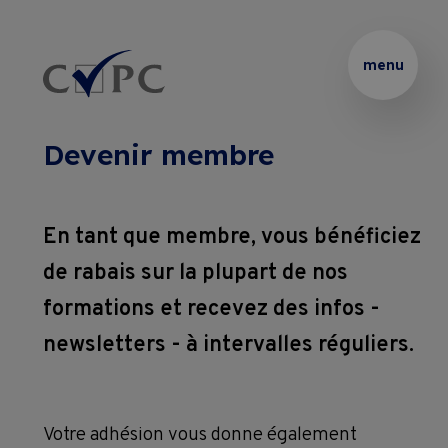
Thématiques
Partenaire 
Présentation
Rechercher :
menu
de 
vos 
Certificats
Podcasts
formations 
Devenir membre
internes
Brevets 
Le 
Formations
et 
Blended 
En tant que membre, vous bénéficiez
Thématiques 
Diplômes
Learning
de rabais sur la plupart de nos
Entreprises
sur 
formations et recevez des infos -
mesure
Coaching
Location 
newsletters - à intervalles réguliers.
Pass Formations
de 
Coaching 
salles
Webinaires
sur 
Votre adhésion vous donne également
CVPC