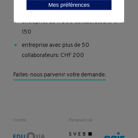
Mes préférences
CHF 100
Subventions
entreprise de 11 à 50 collaborateurs: CHF
150
Conditions 
contractuelles 
entreprise avec plus de 50
collaborateurs: CHF 200
de 
formation
Faites-nous parvenir votre demande.
Certifié
Partenaire de