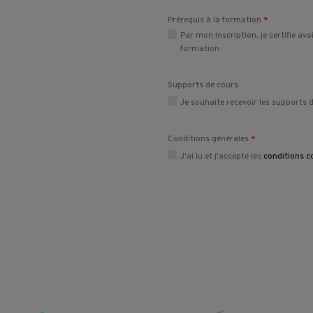
Prérequis à la formation
*
Par mon inscription, je certifie av
formation
Supports de cours
Je souhaite recevoir les supports 
Conditions générales
*
J'ai lu et j'accepte les
conditions c
Place du Scex 13
1950 Sion