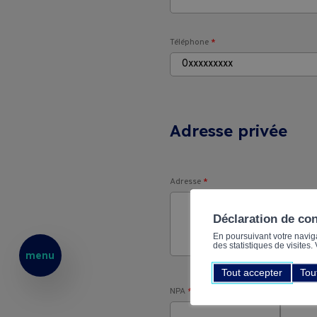
Téléphone
*
Adresse privée
Adresse
*
Déclaration de co
En poursuivant votre navigat
des statistiques de visites
menu
Tout accepter
Tou
NPA
*
Localité