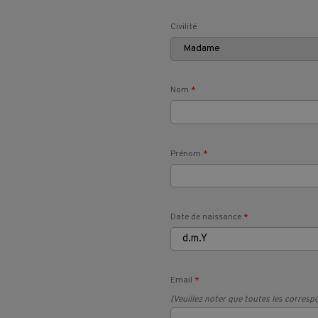
Civilité
Formations
Entreprises
Nom
*
Pass Formations
Prénom
*
CVPC
Contact
Date de naissance
*
Email
*
(Veuillez noter que toutes les corresp