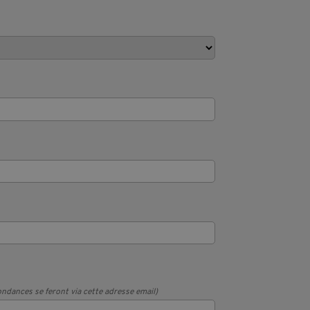
Conditions contractuelles de format
ondances se feront via cette adresse email)