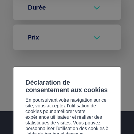
Durée
des escaliers.
formation par le CVPC dans le
cas où vous avez suivi plus de
1 journée
Si vous avez des besoins
80% des cours
spécifiques liés à une mobilité
Prix
réduite ou utilisez un fauteuil
Membres : CHF 400 / Non-
roulant, merci de nous en
membres : CHF 450
informer lors de votre inscription
afin que nous puissions vous
Retrouvez également nos Pass
Déclaration de
proposer une alternative
s’inscrire
Formations, incluant plusieurs
consentement aux cookies
adaptée.
thématiques, accessibles dès
En poursuivant votre navigation sur ce
CHF 799.00/an.
Plus
site, vous acceptez l'utilisation de
cookies pour améliorer votre
d’informations ici
.
expérience utilisateur et réaliser des
statistiques de visites. Vous pouvez
personnaliser l'utilisation des cookies à