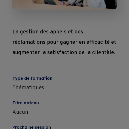
mesure
Devenir 
Toutes 
membre
nos 
Contact
Ateliers 
formations
La gestion des appels et des
en 
Devenir 
réclamations pour gagner en efficacité et
entreprise
formateur
augmenter la satisfaction de la clientèle.
Où 
nous 
Type de formation
trouver 
Thématiques
?
Titre obtenu
Aucun
Liens
Prochaine session