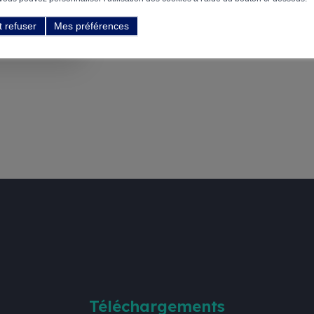
an.
Plus
t refuser
Mes préférences
ible pour
cessibles
es sont
liers.
cifiques
utilisez
nous en
tion afin
poser une
Téléchargements