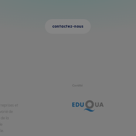
contactez-nous
Certifié
reprises et
varié de
 de la
de
le.