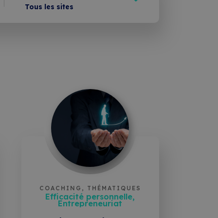
Tous les sites
À distance
ion
Sion
St-Maurice
Sur plusieurs sites
COACHING, THÉMATIQUES
Efficacité personnelle,
Entrepreneuriat