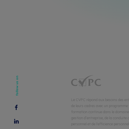
Place du Scex 13
1950 Sion
follow us on
027 346 59 79
info@cvpc.ch
Saint-Maurice
Le CVPC répond aux besoins des ent
024 471 63 22
de leurs cadres avec un programme 
Mentions légales
Plan du site
formation continue dans le domaine
gestion d’entreprise, de la conduite 
personnel et de l'efficience personnel