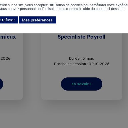
ion sur ce site, vous acceptez l'utilisation de cookies pour améliorer votre expérien
. Vous pouvez personnaliser l'utilisation des cookies à l'aide du bouton ci-dessous.
CERTIFICAT
t refuser
Mes préférences
n
Administration &
Secrétariat, Comptabilité &
Finance, Ressources
humaines
 mieux
Spécialiste Payroll
9.2026
Durée : 5 mois
Prochaine session : 02.10.2026
en savoir +