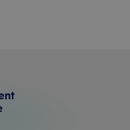
ent
e