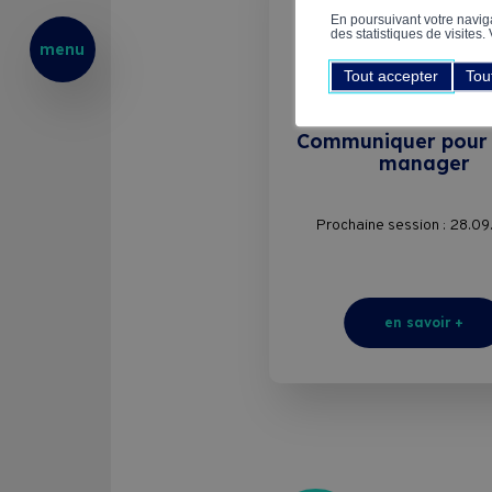
En poursuivant votre navigat
des statistiques de visites
menu
THÉMATIQUES
Tout accepter
Tou
Communicatio
Communiquer pour
manager
Prochaine session : 28.0
en savoir +