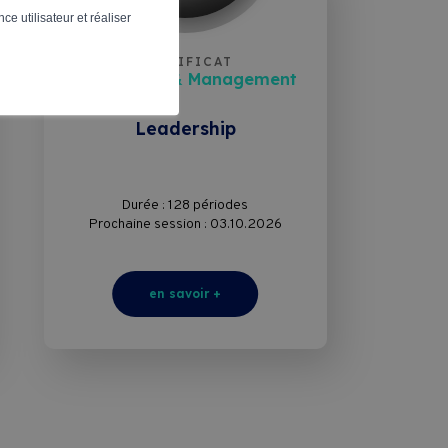
ce utilisateur et réaliser
CERTIFICAT
Leadership & Management
Leadership
Durée : 128 périodes
Prochaine session : 03.10.2026
en savoir +