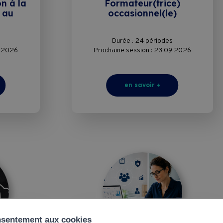
n à la
Formateur(trice)
é au
occasionnel(le)
Marketing
Durée : 24 périodes
Ressources humaines
9.2026
Prochaine session : 23.09.2026
Social
en savoir +
Tourisme
Vente
nsentement aux cookies