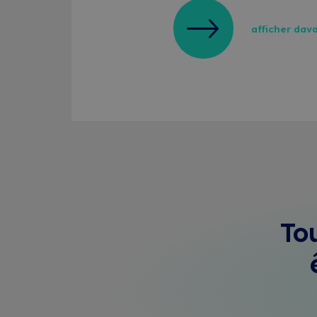
afficher dav
To