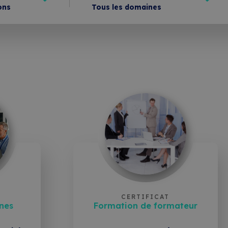
ons
Tous les domaines
Administration & Secrétariat
Conditions contractuelles de format
Communication
Comptabilité & Finance
Efficacité personnelle
Entrepreneuriat
Formation de formateur
Industrie
CERTIFICAT
Informatique
nes
Formation de formateur
Leadership & Management