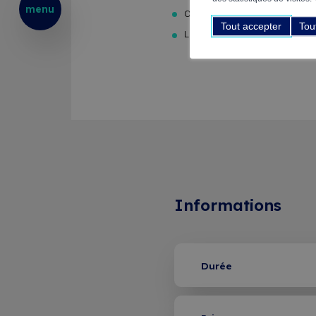
menu
Outils IA pour les RH et techn
Tout accepter
Tou
Limites et considérations éthi
Informations
Durée
2 périodes en blended learni
périodes de cours en présent