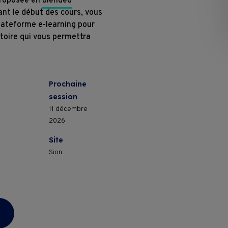
proposée en
blended
ant le début des cours, vous
plateforme e-learning pour
Conditions contractuelles de format
atoire qui vous permettra
Prochaine
session
11 décembre
2026
Site
Sion