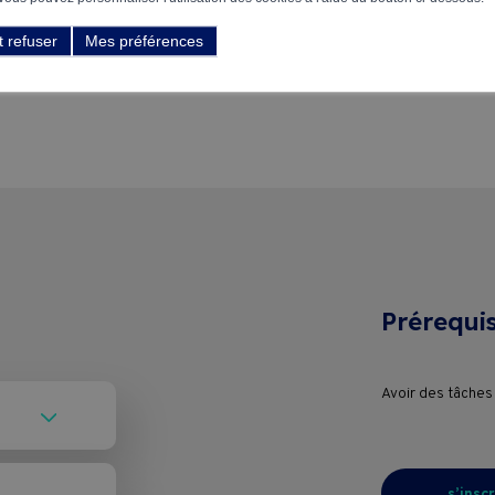
iques de prompting
t refuser
Mes préférences
ques
Prérequi
Avoir des tâches
ng et 8
iel
s’inscr