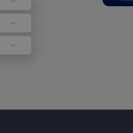
mbres :
ible pour
cessibles
es sont
liers.
cifiques
utilisez
nous en
tion afin
poser une