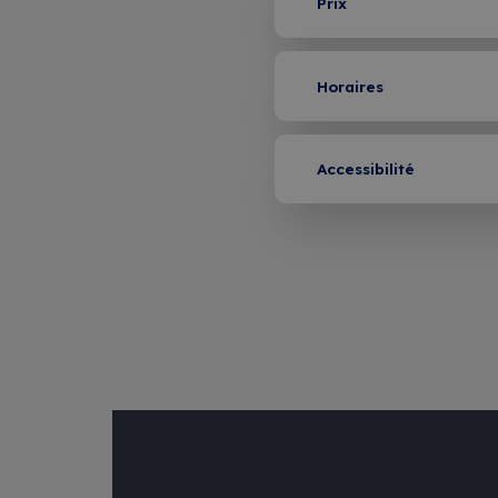
Prix
Membres : CHF 500 / Non-me
CHF 550
Horaires
09h00 - 16h30
Accessibilité
Nous faisons tout notre poss
que nos formations soient ac
à tous. Certaines de nos sall
situées à l’étage et ne sont
accessibles que par des esca
Si vous avez des besoins spé
liés à une mobilité réduite ou 
un fauteuil roulant, merci de 
informer lors de votre inscrip
que nous puissions vous pro
alternative adaptée.