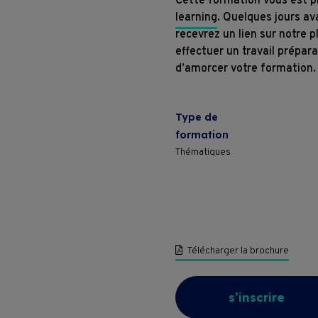
Cette formation vous est 
learning
. Quelques jours av
recevrez un lien sur notre 
effectuer un travail prépar
d’amorcer votre formation.
Type de
formation
Thématiques
Formations
Télécharger la brochure
Entreprises
s’inscrire