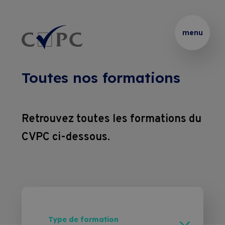
Thématiques
Partenaire 
Présentation
Rechercher :
menu
de 
vos 
Certificats
Podcasts
formations 
Toutes nos formations
internes
Brevets 
Le 
Formations
et 
Blended 
Retrouvez toutes les formations du
Thématiques 
Diplômes
Learning
CVPC ci-dessous.
Entreprises
sur 
mesure
Coaching
Location 
Pass Formations
de 
Coaching 
salles
Webinaires
sur 
Type de formation
CVPC