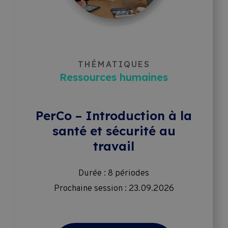
Formation de formateur
Subventions
Informatique
Conditions 
THÉMATIQUES
contractuelles 
Leadership & Management
Ressources humaines
de 
Marketing
formation
PerCo – Introduction à la
santé et sécurité au
Ressources humaines
travail
Durée : 8 périodes
Tourisme
Prochaine session : 23.09.2026
Vente