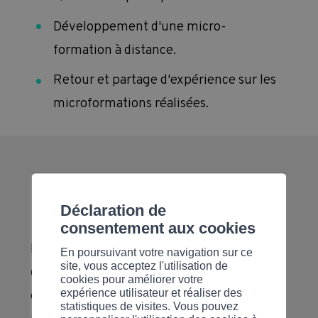
Développement d'une micro-
formation à distance.
Retour et partage d'expérience sur les
microformations réalisées.
Prérequis
Déclaration de
consentement aux cookies
Être formateur/trice. Avoir une expérience
En poursuivant votre navigation sur ce
site, vous acceptez l'utilisation de
de la formation d'adultes. Posséder un
cookies pour améliorer votre
expérience utilisateur et réaliser des
ordinateur avec une connexion Internet
statistiques de visites. Vous pouvez