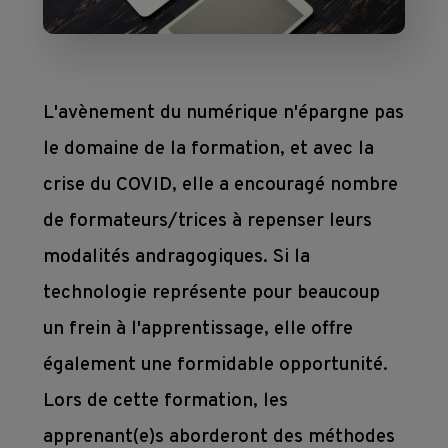
mesure
Devenir 
Toutes 
membre
nos 
Contact
Ateliers 
formations
L'avènement du numérique n'épargne pas
en 
Devenir 
le domaine de la formation, et avec la
entreprise
formateur
crise du COVID, elle a encouragé nombre
de formateurs/trices à repenser leurs
Où 
modalités andragogiques. Si la
nous 
technologie représente pour beaucoup
trouver 
un frein à l'apprentissage, elle offre
?
également une formidable opportunité.
Lors de cette formation, les
Liens
apprenant(e)s aborderont des méthodes