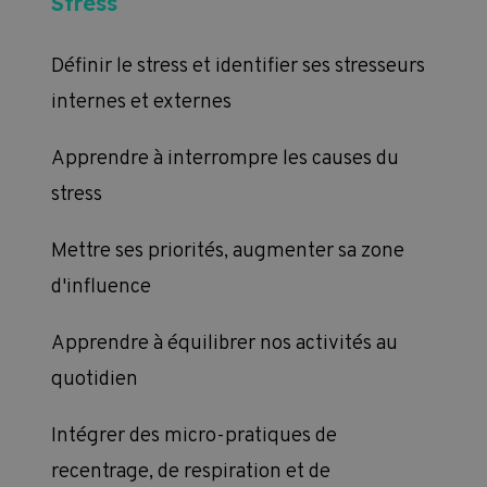
Stress
Burn
Définir le stress et identifier ses stresseurs
Conna
internes et externes
burn
Apprendre à interrompre les causes du
Clari
stress
profe
s pour
Mettre ses priorités, augmenter sa zone
Capit
d'influence
préve
Apprendre à équilibrer nos activités au
Savoi
quotidien
burno
Intégrer des micro-pratiques de
recentrage, de respiration et de