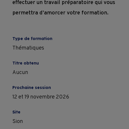
effectuer un travail préparatoire qui vous
Subventions
permettra d’amorcer votre formation.
Conditions 
Type de formation
contractuelles 
Thématiques
de 
formation
Titre obtenu
Aucun
Prochaine session
12 et 19 novembre 2026
Site
Sion