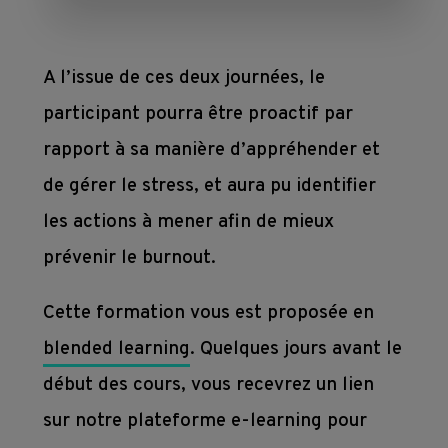
mesure
Devenir 
Toutes 
membre
nos 
A l’issue de ces deux journées, le
Contact
Ateliers 
formations
participant pourra être proactif par
en 
Devenir 
entreprise
rapport à sa manière d’appréhender et
formateur
de gérer le stress, et aura pu identifier
les actions à mener afin de mieux
Où 
prévenir le burnout.
nous 
trouver 
Cette formation vous est proposée en
?
blended learning
. Quelques jours avant le
début des cours, vous recevrez un lien
Liens
sur notre plateforme e-learning pour