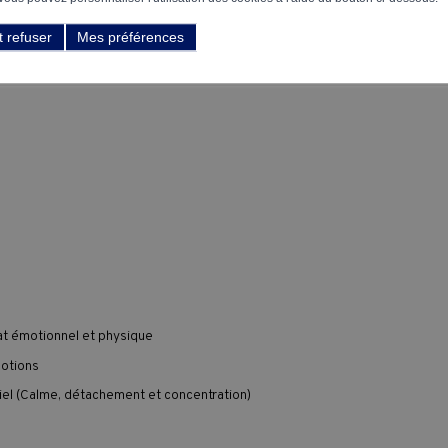
t refuser
Mes préférences
at émotionnel et physique
motions
l (Calme, détachement et concentration)