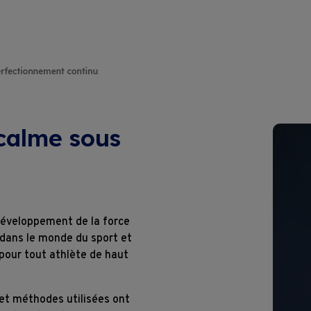
Thématiques
Partenaire de vos formations intern
Présentation
Certificats
Thématiques sur mesure
Podcasts
Brevets et Diplômes
Coaching sur mesure
Le Blended Learning
Coaching
Ateliers en entreprise
Location de salles
calme sous
Webinaires
Devenir membre
Toutes nos formations
Devenir formateur
développement de la force
Où nous trouver ?
 dans le monde du sport et
pour tout athlète de haut
Liens
 et méthodes utilisées ont
Subventions