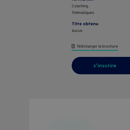
Pass Formations
Coaching,
Thématiques
CVPC
Titre obtenu
Aucun
Contact
Télécharger la brochure
s’inscrire