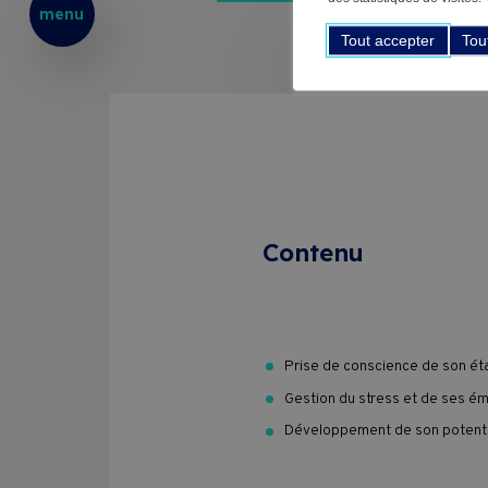
menu
Tout accepter
Tou
Contenu
Prise de conscience de son ét
Gestion du stress et de ses é
Développement de son potentie