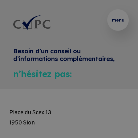
Thématiques
Partenaire 
Présentation
Rechercher :
menu
de 
vos 
Certificats
Podcasts
formations 
Besoin d’un conseil ou
internes
Brevets 
Le 
Formations
d’informations complémentaires,
et 
Blended 
n’hésitez pas:
Thématiques 
Diplômes
Learning
Entreprises
sur 
mesure
Coaching
Location 
Pass Formations
de 
Place du Scex 13
Coaching 
salles
1950 Sion
Webinaires
sur 
CVPC