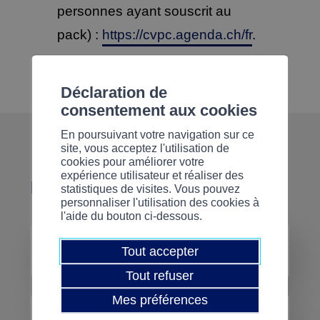
personnes ayant souscrit au
pack) :
https://cvpc.agenda.ch/fr
.
Déclaration de
consentement aux cookies
En poursuivant votre navigation sur ce
site, vous acceptez l'utilisation de
cookies pour améliorer votre
expérience utilisateur et réaliser des
Informations
statistiques de visites. Vous pouvez
personnaliser l'utilisation des cookies à
l'aide du bouton ci-dessous.
Horaires
Tout accepter
Tout refuser
À votre rythme
Mes préférences