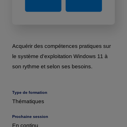
mesure
Devenir 
Toutes 
membre
nos 
Contact
Ateliers 
formations
en 
Devenir 
entreprise
formateur
Acquérir des compétences pratiques sur
le système d'exploitation Windows 11 à
son rythme et selon ses besoins.
Où 
nous 
trouver 
Type de formation
?
Thématiques
Liens
Prochaine session
En continu