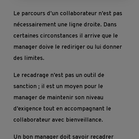
mesure
Devenir 
Toutes 
Le parcours d’un collaborateur n’est pas
membre
nos 
Contact
nécessairement une ligne droite. Dans
Ateliers 
formations
en 
certaines circonstances il arrive que le
Devenir 
entreprise
manager doive le rediriger ou lui donner
formateur
des limites.
Où 
Le recadrage n’est pas un outil de
nous 
sanction ; il est un moyen pour le
trouver 
manager de maintenir son niveau
?
d’exigence tout en accompagnant le
collaborateur avec bienveillance.
Liens
Un bon manager doit savoir recadrer