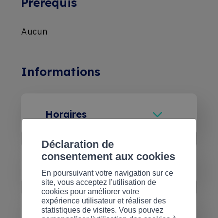
Prérequis
Aucun
Informations
Horaires
de 13h30 à 17h00
Déclaration de
consentement aux cookies
Cette formation est incluse dans
Accessibilité
un des Pass Formations, lesquels
En poursuivant votre navigation sur ce
Nous faisons tout notre possible
site, vous acceptez l'utilisation de
sont accessibles dès CHF
cookies pour améliorer votre
pour que nos formations soient
expérience utilisateur et réaliser des
799.00/an.
Plus d’informations
Attestation
statistiques de visites. Vous pouvez
accessibles à tous. Certaines de