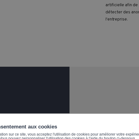
artificielle afin 
détecter des anomal
l'entreprise.
nsentement aux cookies
ion sur ce site, vous acceptez l'utilisation de cookies pour améliorer votre expérien
posé en
. Vous pouvez personnaliser l'utilisation des cookies à l'aide du bouton ci-dessous.