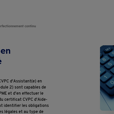
Thématiques
Partenaire de vos formations intern
Présentation
Certificats
Thématiques sur mesure
Podcasts
Brevets et Diplômes
Coaching sur mesure
Le Blended Learning
Coaching
Ateliers en entreprise
Location de salles
 en
é
Webinaires
Devenir membre
Toutes nos formations
Devenir formateur
 CVPC d'Assistant(e) en
Où nous trouver ?
odule 2) sont capables de
PME et d'en effectuer le
Liens
du certificat CVPC d'Aide-
 identifier les obligations
s légales et au type de
Subventions