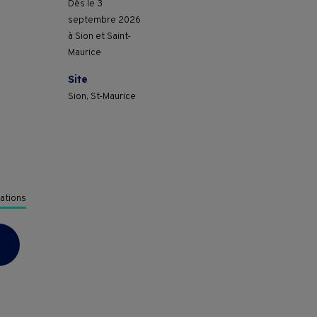
Dès le 3
septembre 2026
à Sion et Saint-
Maurice
Site
Sion, St-Maurice
mations