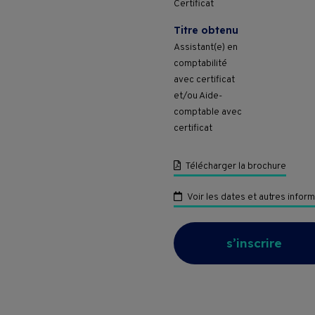
Certificat
Pass Formations
Titre obtenu
Assistant(e) en
CVPC
comptabilité
avec certificat
Contact
et/ou Aide-
comptable avec
certificat
Télécharger la brochure
Voir les dates et autres infor
s’inscrire