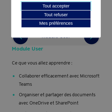
Contenu
Tout accepter
Tout refuser
Certificat Assistant.e IT
Mes préférences
n
Module User
M
Module User
Mod
Ce que vous allez apprendre :
Ce qu
’une
Collaborer efficacement avec Microsoft
Pl
Teams
Mi
mes
Organiser et partager des documents
St
avec OneDrive et SharePoint
T