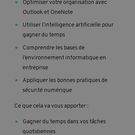
 et
Optimiser votre organisation avec
An
Outlook et OneNote
Ex
es
Utiliser l’intelligence artificielle pour
Co
gagner du temps
P
e
Comprendre les bases de
Dé
l’environnement informatique en
p
entreprise
Ce qu
Appliquer les bonnes pratiques de
mes
Mi
sécurité numérique
d
Ce que cela va vous apporter :
Av
Gagner du temps dans vos tâches
de
quotidiennes
s
Pr