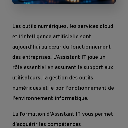
mesure
Devenir 
Toutes 
membre
nos 
Contact
Ateliers 
Les outils numériques, les services cloud
formations
en 
Devenir 
et l’intelligence artificielle sont
entreprise
formateur
aujourd’hui au cœur du fonctionnement
des entreprises. L’Assistant IT joue un
Où 
rôle essentiel en assurant le support aux
nous 
utilisateurs, la gestion des outils
trouver 
numériques et le bon fonctionnement de
?
l’environnement informatique.
La formation d'Assistant IT vous permet
Liens
d’acquérir les compétences