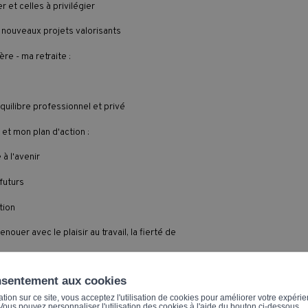
r et celles à privilégier
 nouveaux projets valorisants
re - ma retraite :
quilibre professionnel et privé
et mon plan d'action :
à l'avenir
futurs
tion
nouer avec le plaisir au travail, la fierté de
ition et la préparation de la relève.
nsentement aux cookies
ion sur ce site, vous acceptez l'utilisation de cookies pour améliorer votre expérien
. Vous pouvez personnaliser l'utilisation des cookies à l'aide du bouton ci-dessous.