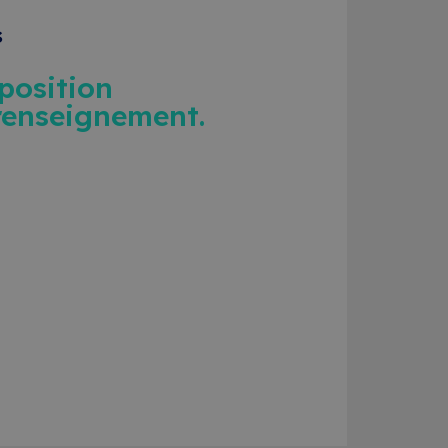
s
sposition
renseignement.