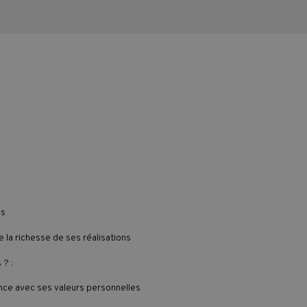
es
e la richesse de ses réalisations
 ? :
rence avec ses valeurs personnelles