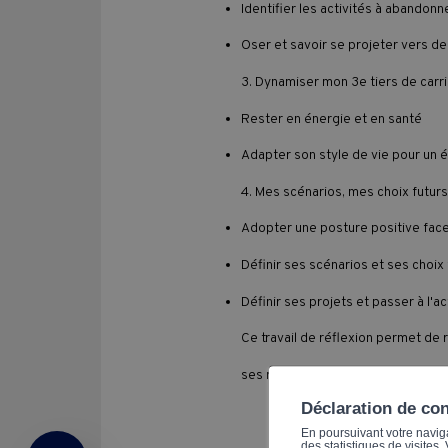
Identifier les activités à abandonne
Oser et savoir se projeter vers de
3. Dynamiser mon 3e tiers de carriè
Rester en énergie et en santé
Adapter son style de vie pour un é
4. Mes scénarios, mes choix futurs 
Adopter une posture positive face 
Définir ses scénarios et ses choix 
Définir ses projets et passer à l'ac
Ce travail de réflexion permet de re
ses réalisations et facilite la trans
Déclaration de co
En poursuivant votre navigat
des statistiques de visites