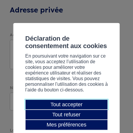
Adresse privée
Adresse
*
Déclaration de
consentement aux cookies
En poursuivant votre navigation sur ce
site, vous acceptez l'utilisation de
cookies pour améliorer votre
expérience utilisateur et réaliser des
statistiques de visites. Vous pouvez
personnaliser l'utilisation des cookies à
NPA
*
l'aide du bouton ci-dessous.
Tout accepter
Tout refuser
Mes préférences
Localité
*