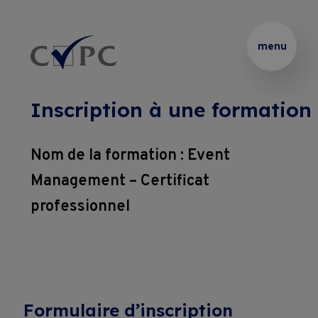
Thématiques
Partenaire 
Présentation
Rechercher :
menu
de 
vos 
Certificats
Podcasts
formations 
Inscription à une formation
internes
Brevets 
Le 
Formations
Nom de la formation : Event
et 
Blended 
Thématiques 
Diplômes
Learning
Management – Certificat
Entreprises
sur 
professionnel
mesure
Coaching
Location 
Pass Formations
de 
Coaching 
salles
Webinaires
sur 
Formulaire d’inscription
CVPC