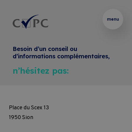
Thématiques
Partenaire 
Présentation
Rechercher :
menu
de 
vos 
Certificats
Podcasts
formations 
Besoin d’un conseil ou
internes
Brevets 
Le 
Formations
d’informations complémentaires,
et 
Blended 
n’hésitez pas:
Thématiques 
Diplômes
Learning
Entreprises
sur 
mesure
Coaching
Location 
Pass Formations
de 
Place du Scex 13
Coaching 
salles
1950 Sion
Webinaires
sur 
CVPC