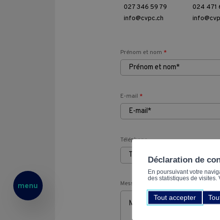
027 346 59 79
024 471 
Pass Formations
info@cvpc.ch
info@cvp
CVPC
Prénom et nom
*
Contact
E-mail
*
Téléphone
Déclaration de co
En poursuivant votre navigat
des statistiques de visites
Message
*
menu
Tout accepter
Tou