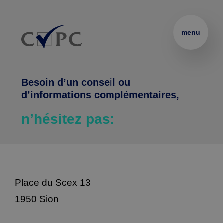
Thématiques
Partenaire 
Présentation
Rechercher :
menu
de 
vos 
Certificats
Podcasts
formations 
Besoin d’un conseil ou
internes
Brevets 
Le 
Formations
d’informations complémentaires,
et 
Blended 
n’hésitez pas:
Thématiques 
Diplômes
Learning
Entreprises
sur 
mesure
Coaching
Location 
Pass Formations
de 
Place du Scex 13
Coaching 
salles
1950 Sion
Webinaires
sur 
CVPC