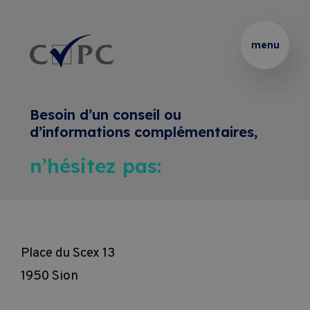
Thématiques
Partenaire 
Présentation
Rechercher :
menu
de 
vos 
Certificats
Podcasts
formations 
Besoin d’un conseil ou
internes
Brevets 
Le 
Formations
d’informations complémentaires,
et 
Blended 
n’hésitez pas:
Thématiques 
Diplômes
Learning
Entreprises
sur 
mesure
Coaching
Location 
Pass Formations
de 
Place du Scex 13
Coaching 
salles
1950 Sion
Webinaires
sur 
CVPC