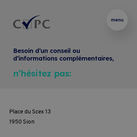
Thématiques
Partenaire 
Présentation
Rechercher :
menu
de 
vos 
Certificats
Podcasts
formations 
Besoin d’un conseil ou
internes
Brevets 
Le 
Formations
d’informations complémentaires,
et 
Blended 
n’hésitez pas:
Thématiques 
Diplômes
Learning
Entreprises
sur 
mesure
Coaching
Location 
Pass Formations
de 
Place du Scex 13
Coaching 
salles
1950 Sion
Webinaires
sur 
CVPC