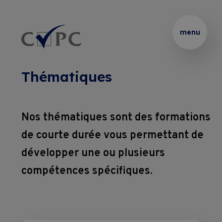
Thématiques
Partenaire 
Présentation
Rechercher :
menu
de 
vos 
Certificats
Podcasts
formations 
Thématiques
internes
Brevets 
Le 
Formations
et 
Blended 
Nos thématiques sont des formations
Thématiques 
Diplômes
Learning
de courte durée vous permettant de
Entreprises
sur 
développer une ou plusieurs
mesure
Coaching
Location 
compétences spécifiques.
Pass Formations
de 
Coaching 
salles
Webinaires
sur 
CVPC