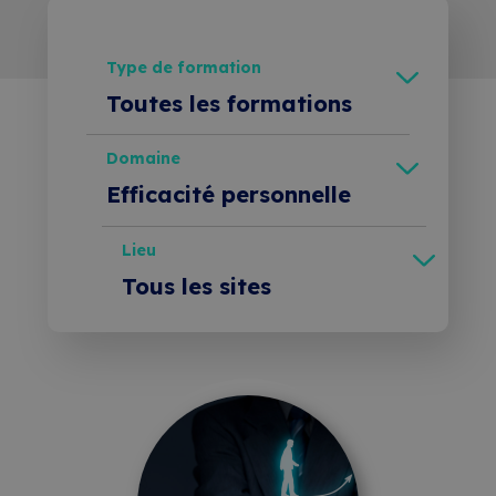
mesure
Devenir 
Toutes 
membre
nos 
Type de formation
Contact
Ateliers 
Toutes les formations
formations
en 
Coaching
Devenir 
Domaine
entreprise
formateur
Efficacité personnelle
Thématiques
Administration & Secrétariat
Lieu
Où 
Tous les sites
nous 
Communication
Sion
trouver 
Comptabilité & Finance
?
Efficacité personnelle
Liens