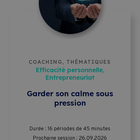
Entrepreneuriat
Subventions
Formation de formateur
Conditions 
contractuelles 
Informatique
de 
COACHING, THÉMATIQUES
formation
Leadership & Management
Efficacité personnelle,
Entrepreneuriat
Marketing
Garder son calme sous
pression
Ressources humaines
Durée : 16 périodes de 45 minutes
Tourisme
Prochaine session : 26.09.2026